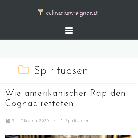
Skip
to
content
Spirituosen
Wie amerikanischer Rap den
Cognac retteten
3rd Oktober 2020
Spirituosen