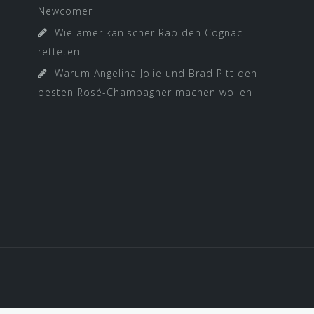
Newcomer
Wie amerikanischer Rap den Cognac
retteten
Warum Angelina Jolie und Brad Pitt den
besten Rosé-Champagner machen wollen