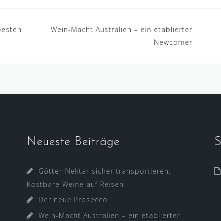
besten
Wein-Macht Australien – ein etablierter
Newcomer
Neueste Beiträge
S
Götter-Nektar sicher transportieren:
Kostbare Weine auf Reisen
Der neue Prosecco
Wein-Macht Australien – ein etablierter