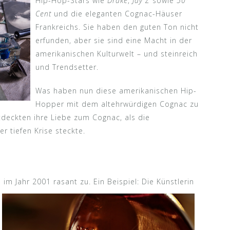
Hip-Hop-Stars wie
Drake
,
Jay Z
sowie
50
Cent
und die eleganten Cognac-Häuser
Frankreichs. Sie haben den guten Ton nicht
erfunden, aber sie sind eine Macht in der
amerikanischen Kulturwelt – und steinreich
und Trendsetter.
Was haben nun diese amerikanischen Hip-
Hopper mit dem altehrwürdigen Cognac zu
tdeckten ihre Liebe zum Cognac, als die
r tiefen Krise steckte.
m Jahr 2001 rasant zu. Ein Beispiel: Die Künstlerin