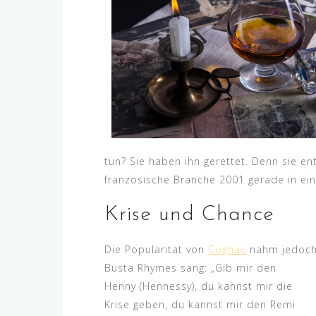
tun? Sie haben ihn gerettet. Denn sie en
französische Branche 2001 gerade in eine
Krise und Chance
Die Popularität von
Cognac
nahm jedoch i
Busta Rhymes sang
: „Gib mir den
Henny (Hennessy), du kannst mir die
Krise geben, du kannst mir den Remi