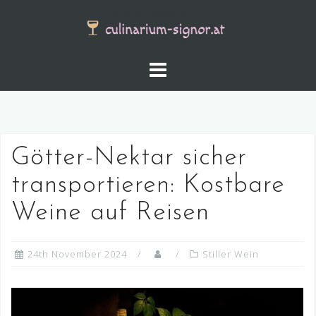
Skip
to
content
Götter-Nektar sicher
transportieren: Kostbare
Weine auf Reisen
24th November 2024
Stiller Wein