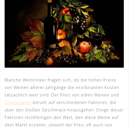
Manche Weintrinker fragen sich, ob die hohen Preise
von Weinen älterer Jahrgänge die exorbitanten Kosten
tatsächlich wert sind. Der Preis von edlen Weinen und
Champagner
beruht auf verschiedenen Faktoren, die
über den bloßen Geschmack hinausgehen. Einige dieser
Faktoren rechtfertigen den Wert, den diese Weine auf
dem Markt erzielen, obwohl der Preis oft auch von