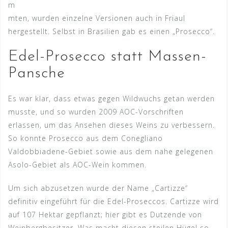
m
mten, wurden einzelne Versionen auch in Friaul
hergestellt. Selbst in Brasilien gab es einen „Prosecco“.
Edel-Prosecco statt Massen-
Pansche
Es war klar, dass etwas gegen Wildwuchs getan werden
musste, und so wurden 2009 AOC-Vorschriften
erlassen, um das Ansehen dieses Weins zu verbessern.
So konnte Prosecco aus dem Conegliano
Valdobbiadene-Gebiet sowie aus dem nahe gelegenen
Asolo-Gebiet als AOC-Wein kommen.
Um sich abzusetzen wurde der Name „Cartizze“
definitiv eingeführt für die Edel-Proseccos. Cartizze wird
auf 107 Hektar gepflanzt; hier gibt es Dutzende von
Weinbergbesitzer. Was macht diesen steilen Hügel so