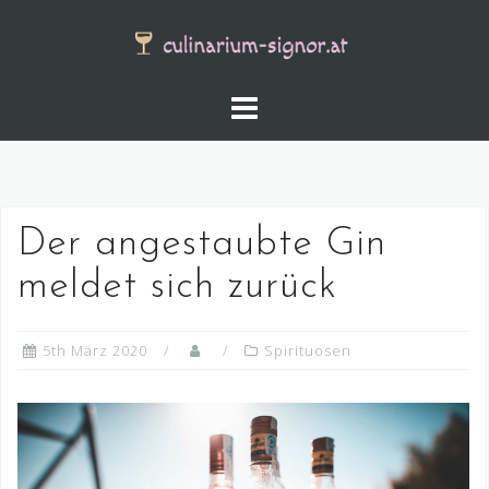
Skip
to
content
Der angestaubte Gin
meldet sich zurück
5th März 2020
Spirituosen