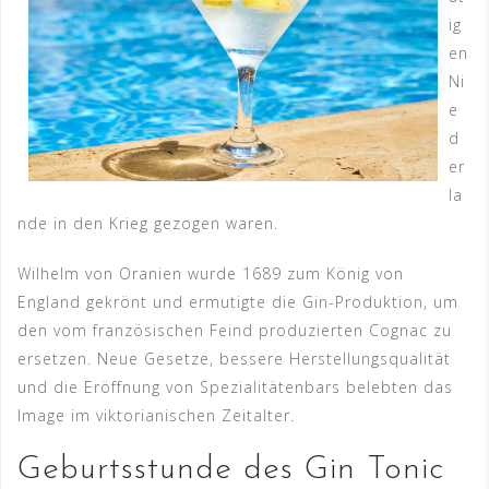
ig
en
Ni
e
d
er
la
nde in den Krieg gezogen waren.
Wilhelm von Oranien wurde 1689 zum König von
England gekrönt und ermutigte die Gin-Produktion, um
den vom französischen Feind produzierten Cognac zu
ersetzen. Neue Gesetze, bessere Herstellungsqualität
und die Eröffnung von Spezialitätenbars belebten das
Image im viktorianischen Zeitalter.
Geburtsstunde des Gin Tonic