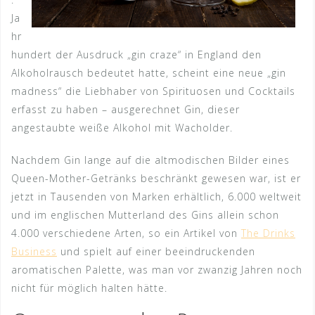
Ja
hr
hundert der Ausdruck „gin craze“ in England den
Alkoholrausch bedeutet hatte, scheint eine neue „gin
madness“ die Liebhaber von Spirituosen und Cocktails
erfasst zu haben – ausgerechnet Gin, dieser
angestaubte weiße Alkohol mit Wacholder.
Nachdem Gin lange auf die altmodischen Bilder eines
Queen-Mother-Getränks beschränkt gewesen war, ist er
jetzt in Tausenden von Marken erhältlich, 6.000 weltweit
und im englischen Mutterland des Gins allein schon
4.000 verschiedene Arten, so ein Artikel von
The Drinks
Business
und spielt auf einer beeindruckenden
aromatischen Palette, was man vor zwanzig Jahren noch
nicht für möglich halten hätte.