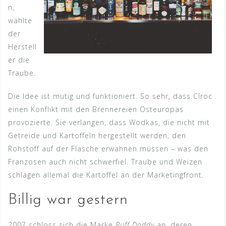
n,
wählte
der
Herstell
er die
Traube.
Die Idee ist mutig und funktioniert. So sehr, dass Cîroc
einen Konflikt mit den Brennereien Osteuropas
provozierte. Sie verlangen, dass Wodkas, die nicht mit
Getreide und Kartoffeln hergestellt werden, den
Rohstoff auf der Flasche erwähnen müssen – was den
Franzosen auch nicht schwerfiel. Traube und Weizen
schlagen allemal die Kartoffel an der Marketingfront.
Billig war gestern
2007 schloss sich die Marke
Puff Daddy
an, deren