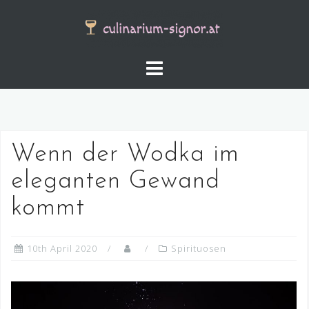
Skip
to
content
Wenn der Wodka im
eleganten Gewand
kommt
10th April 2020
Spirituosen