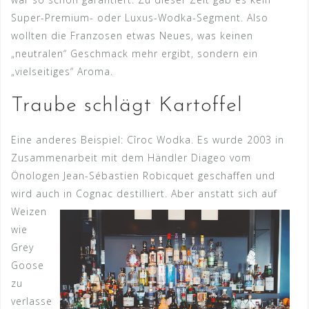
Super-Premium- oder Luxus-Wodka-Segment. Also
wollten die Franzosen etwas Neues, was keinen
„neutralen“ Geschmack mehr ergibt, sondern ein
„vielseitiges“ Aroma.
Traube schlägt Kartoffel
Eine anderes Beispiel: Cîroc Wodka. Es wurde 2003 in
Zusammenarbeit mit dem Händler Diageo vom
Önologen Jean-Sébastien Robicquet geschaffen und
wird auch in Co
gnac destilliert. Aber anstatt sich auf
Weizen
wie
Grey
Goose
zu
verlasse