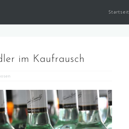
Startsei
dler im Kaufrausch
tuosen