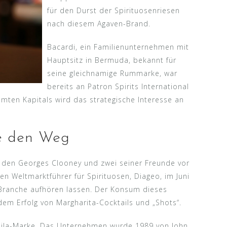
für den Durst der Spirituosenriesen
nach diesem Agaven-Brand.
Bacardi, ein Familienunternehmen mit
Hauptsitz in Bermuda, bekannt für
seine gleichnamige Rummarke, war
bereits an Patron Spirits International
mten Kapitals wird das strategische Interesse an
te den Weg
, den Georges Clooney und zwei seiner Freunde vor
den Weltmarktführer für Spirituosen, Diageo, im Juni
e Branche aufhören lassen. Der Konsum dieses
dem Erfolg von Margharita-Cocktails und „Shots“.
quila-Marke. Das Unternehmen wurde 1989 von John