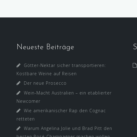
Neueste Beiträge
S
Götter-Nektar sicher transportieren:
Kostbare Weine auf Reisen
Der neue Prosecco
Wein-Macht Australien – ein etablierter
Newcomer
Wie amerikanischer Rap den Cognac
retteten
Warum Angelina Jolie und Brad Pitt den
besten Rosé-Champagner machen wollen