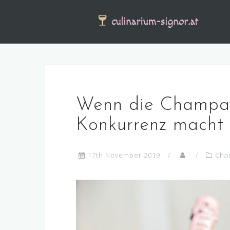
Skip
to
content
Wenn die Champag
Konkurrenz macht
17th November 2019
Cha