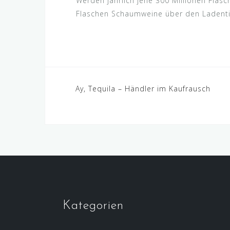
Werden jährlich jene 300 Millionen Flasc
Flaschen Schaumweine über den Ladenti
Beitragsnavigation
Ay, Tequila – Händler im Kaufrausch
Kategorien