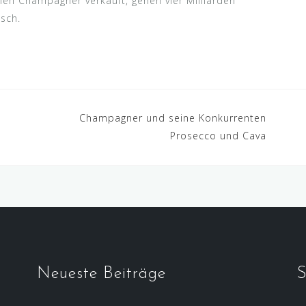
hen Champagner verkauft, gehen vier Milliarden
sch.
Champagner und seine Konkurrenten
Prosecco und Cava
Neueste Beiträge
S