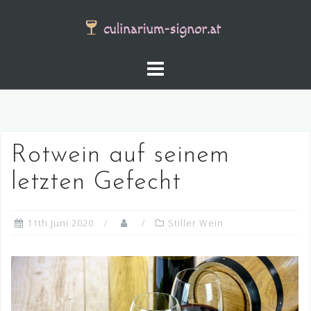
Skip
to
content
Rotwein auf seinem
letzten Gefecht
11th Juni 2020
Stiller Wein