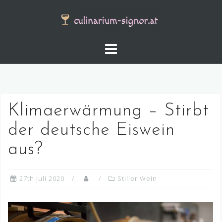
Skip
to
content
Klimaerwärmung – Stirbt
der deutsche Eiswein
aus?
27th Juli 2020
Stiller Wein