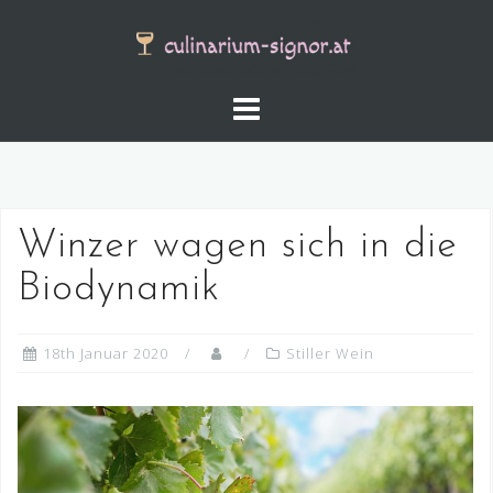
Skip
to
content
Winzer wagen sich in die
Biodynamik
18th Januar 2020
Stiller Wein