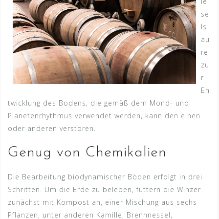
ie
se
ls
äu
re
zu
r
En
twicklung des Bodens, die gemäß dem Mond- und
Planetenrhythmus verwendet werden, kann den einen
oder anderen verstören.
Genug von Chemikalien
Die Bearbeitung biodynamischer Böden erfolgt in drei
Schritten. Um die Erde zu beleben, füttern die Winzer
zunächst mit Kompost an, einer Mischung aus sechs
Pflanzen, unter anderen Kamille, Brennnessel,