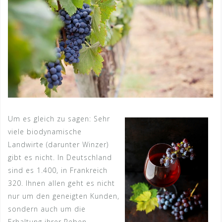
Um es gleich zu sagen: Sehr
viele biodynamische
Landwirte (darunter Winzer)
gibt es nicht. In Deutschland
sind es 1.400, in Frankreich
320. Ihnen allen geht es nicht
nur um den geneigten Kunden,
sondern auch um die
Erhaltung ihrer Reben.